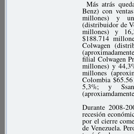
Más atrás queda
Benz) con venta
millones) y u
(distribuidor de
millones) y 16
$188.714 millon
Colwagen (distr
(aproximadamente
filial Colwagen 
millones) y 44,3
millones (aprox
Colombia $65.56
5,3%; y Ssan
(aproxiamdament
Durante 2008-200
recesión económic
por el cierre come
de Venezuela. Pero