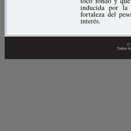
tocó fondo y que
inducida por la
fortaleza del pes
interés.
© 
Todos l
Prog