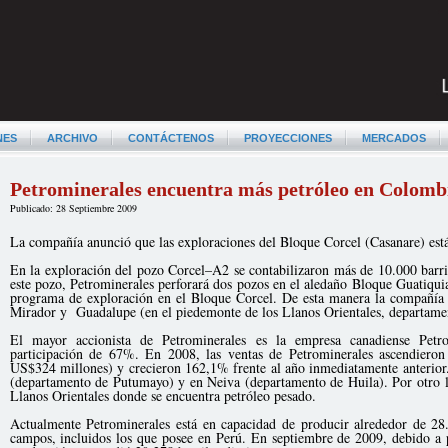
NES
ARCHIVO
CONTÁCTENOS
PROYECCIONES
MERCADOS
Petrominerales encuentra más petróleo en Colomb
Publicado: 28 Septiembre 2009
La compañía anunció que las exploraciones del Bloque Corcel (Casanare) est
En la exploración del pozo Corcel–A2 se contabilizaron más de 10.000 barril
este pozo, Petrominerales perforará dos pozos en el aledaño Bloque Guatiquia
programa de exploración en el Bloque Corcel. De esta manera la compañía 
Mirador y Guadalupe (en el piedemonte de los Llanos Orientales, departa
El mayor accionista de Petrominerales es la empresa canadiense Pet
participación de 67%. En 2008, las ventas de Petrominerales ascendiero
US$324 millones) y crecieron 162,1% frente al año inmediatamente anterior
(departamento de Putumayo) y en Neiva (departamento de Huila). Por otro l
Llanos Orientales donde se encuentra petróleo pesado.
Actualmente Petrominerales está en capacidad de producir alrededor de 28.
campos, incluidos los que posee en Perú. En septiembre de 2009, debido a