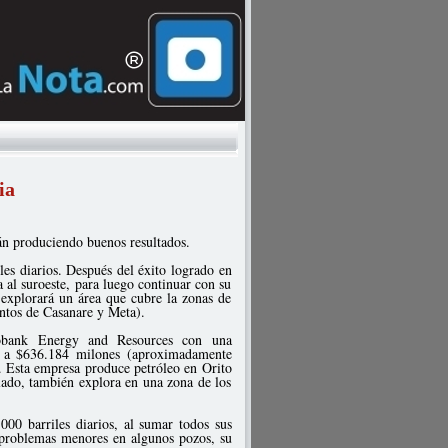
ia
án produciendo buenos resultados.
es diarios. Después del éxito logrado en
 al suroeste, para luego continuar con su
explorará un área que cubre la zonas de
mentos de Casanare y Meta).
robank Energy and Resources con una
n a $636.184 milones (aproximadamente
. Esta empresa produce petróleo en Orito
ado, también explora en una zona de los
000 barriles diarios, al sumar todos sus
 problemas menores en algunos pozos, su