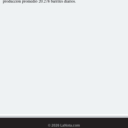
producción promedió 20.278 barriles diarios.
© 2026 LaNota.com