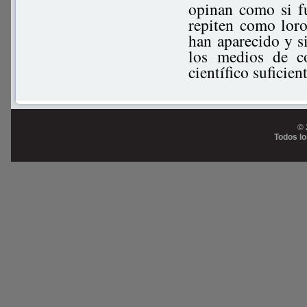
opinan como si f
repiten como lor
han aparecido y s
los medios de c
científico suficien
© 
Todos l
Prog