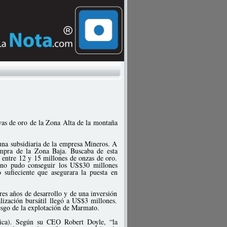
vas de oro de la Zona Alta de la montaña
una subsidiaria de la empresa Mineros. A
mpra de la Zona Baja. Buscaba de esta
 entre 12 y 15 millones de onzas de oro.
y no pudo conseguir los US$30 millones
 sufieciente que asegurara la puesta en
es años de desarrollo y de una inversión
lización bursátil llegó a US$3 millones.
esgo de la explotación de Marmato.
ica). Según su CEO Robert Doyle, “la