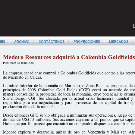
NES
ARCHIVO
CONTÁCTENOS
PROYECCIONES
MERCADOS
Medoro Resources adquirió a Colombia Goldfields
Publicado: 08 Junio 2009
La empresa canadiense compró a Colombia Goldfields que controla las reser
de Marmato en Caldas.
La mitad inferior de la montaña de Marmato, o Zona Baja, es propiedad de 
principios de 2008 Colombia Gold Fields (CGF) cerró un acuerdo de co
manera consolidar la propiedad de toda la montaña, cuyo potencial se estima
Sin embargo, CGF fue afectada por la actual crisis financiera mundial 
requeridos para esa negociación y para proveerse de un capital de trabajo
producción de toda la montaña.
Desde entonces GFC se vio obligada a minimizar sus operaciones, luego de tr
de más de US$50 millones. Sus acciones cayeron a tal punto, que su capita
Hasta que por fín parece que encontró un comprador dispuesto a asumir el ri
Medoro explora y desarrolla minas de oro en Venezuela y Malí (en Afr