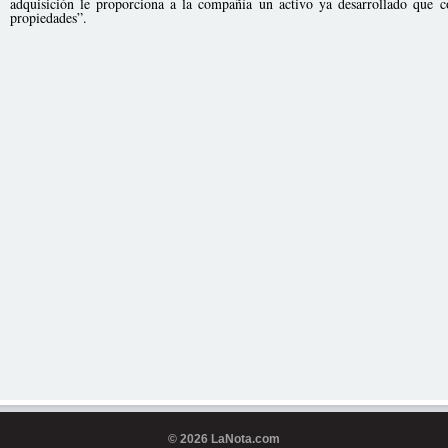
adquisición le proporciona a la compañía un activo ya desarrollado que co
propiedades”.
© 2026 LaNota.com