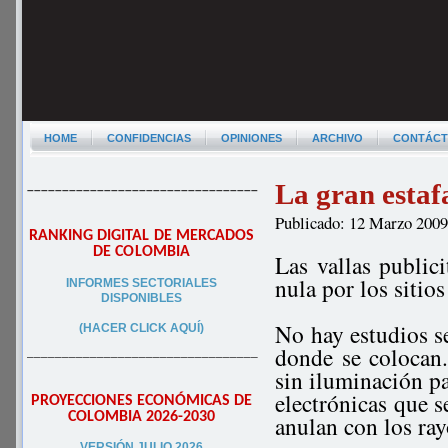
HOME
CONFIDENCIAS
OPINIONES
ARCHIVO
CONTÁC
La gran estaf
–––––––––––––––––––––––––––––––––
Publicado: 12 Marzo 200
RANKING DIGITAL DE MERCADOS
DE COLOMBIA
Las vallas public
nula por los sitio
INFORMES SECTORIALES
DISPONIBLES
No hay estudios ser
(HACER CLICK AQUÍ)
donde se colocan.
–––––––––––––––––––––––––––––––––
sin iluminación pa
electrónicas que s
PROYECCIONES ECONÓMICAS DE
COLOMBIA 2026-2030
anulan con los ray
VERSIÓN JULIO 2026