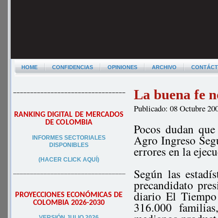
HOME
CONFIDENCIAS
OPINIONES
ARCHIVO
CONTÁC
La buena fe no
–––––––––––––––––––––––––––––––––
Publicado: 08 Octubre 20
RANKING DIGITAL DE MERCADOS
DE COLOMBIA
Pocos dudan que 
Agro Ingreso Segu
INFORMES SECTORIALES
DISPONIBLES
errores en la ejec
(HACER CLICK AQUÍ)
Según las estadís
–––––––––––––––––––––––––––––––––
precandidato pre
diario El Tiempo
PROYECCIONES ECONÓMICAS DE
COLOMBIA 2026-2030
316.000 familia
VERSIÓN JULIO 2026