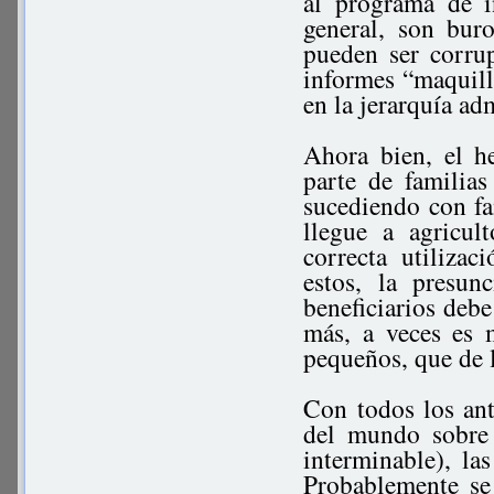
al programa de in
general, son bur
pueden ser corrup
informes “maquill
en la jerarquía ad
Ahora bien, el h
parte de familia
sucediendo con fa
llegue a agricu
correcta utiliza
estos, la presun
beneficiarios debe
más, a veces es m
pequeños, que de 
Con todos los ant
del mundo sobre 
interminable), l
Probablemente se