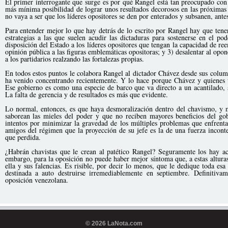
El primer interrogante que surge es por qué Rangel está tan preocupado con 
más mínima posibilidad de lograr unos resultados decorosos en las próximas 
no vaya a ser que los líderes opositores se den por enterados y subsanen, ante
Para entender mejor lo que hay detrás de lo escrito por Rangel hay que tene
estrategias a las que suelen acudir las dictaduras para sostenerse en el po
disposición del Estado a los líderes opositores que tengan la capacidad de reem
opinión pública a las figuras emblemáticas opositoras; y 3) desalentar al opo
a los partidarios realzando las fortalezas propias.
En todos estos puntos le colabora Rangel al dictador Chávez desde sus colum
ha venido concentrando recientemente. Y lo hace porque Chávez y quienes t
Ese gobierno es como una especie de barco que va directo a un acantilado, s
La falta de gerencia y de resultados es más que evidente.
Lo normal, entonces, es que haya desmoralización dentro del chavismo, y 
saborean las mieles del poder y que no reciben mayores beneficios del gob
intentos por minimizar la gravedad de los múltiples problemas que enfrenta
amigos del régimen que la proyección de su jefe es la de una fuerza inconte
que perdida.
¿Habrán chavistas que le crean al patético Rangel? Seguramente los hay a
embargo, para la oposición no puede haber mejor síntoma que, a estas altura
ella y sus falencias. Es risible, por decir lo menos, que le dedique toda esa
destinada a auto destruirse irremediablemente en septiembre. Definitiva
oposición venezolana.
© 2026 LaNota.com