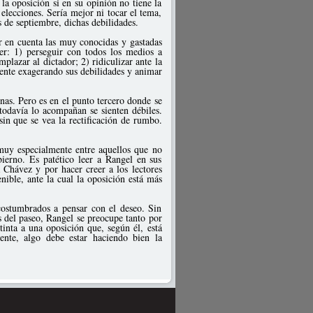
la oposición si en su opinión no tiene la
elecciones. Sería mejor ni tocar el tema,
s de septiembre, dichas debilidades.
r en cuenta las muy conocidas y gastadas
der: 1) perseguir con todos los medios a
plazar al dictador; 2) ridiculizar ante la
nente exagerando sus debilidades y animar
nas. Pero es en el punto tercero donde se
odavía lo acompañan se sienten débiles.
in que se vea la rectificación de rumbo.
muy especialmente entre aquellos que no
ierno. Es patético leer a Rangel en sus
 Chávez y por hacer creer a los lectores
nible, ante la cual la oposición está más
costumbrados a pensar con el deseo. Sin
s del paseo, Rangel se preocupe tanto por
 tinta a una oposición que, según él, está
mente, algo debe estar haciendo bien la