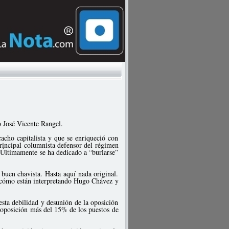
o José Vicente Rangel.
cacho capitalista y que se enriqueció con
principal columnista defensor del régimen
 Últimamente se ha dedicado a “burlarse”
buen chavista. Hasta aquí nada original.
, cómo están interpretando Hugo Chávez y
sta debilidad y desunión de la oposición
a oposición más del 15% de los puestos de