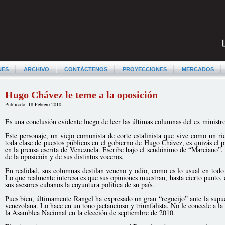
NES
ARCHIVO
CONTÁCTENOS
PROYECCIONES
MERCADOS
Hugo Chávez le teme a la oposición
Publicado: 18 Febrero 2010
Es una conclusión evidente luego de leer las últimas columnas del ex ministr
Este personaje, un viejo comunista de corte estalinista que vive como un ri
toda clase de puestos públicos en el gobierno de Hugo Chávez, es quizás el 
en la prensa escrita de Venezuela. Escribe bajo el seudónimo de “Marciano”.
de la oposición y de sus distintos voceros.
En realidad, sus columnas destilan veneno y odio, como es lo usual en todo 
Lo que realmente interesa es que sus opiniones muestran, hasta cierto punto
sus asesores cubanos la coyuntura política de su país.
Pues bien, últimamente Rangel ha expresado un gran “regocijo” ante la supue
venezolana. Lo hace en un tono jactancioso y triunfalista. No le concede a l
la Asamblea Nacional en la elección de septiembre de 2010.