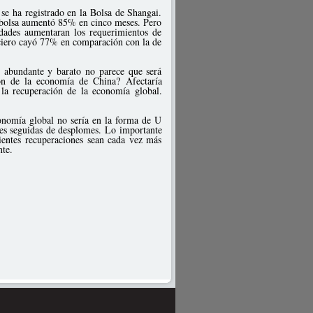
se ha registrado en la Bolsa de Shangai.
 bolsa aumentó 85% en cinco meses. Pero
dades aumentaran los requerimientos de
anciero cayó 77% en comparación con la de
o abundante y barato no parece que será
ión de la economía de China? Afectaría
 la recuperación de la economía global.
conomía global no sería en la forma de U
s seguidas de desplomes. Lo importante
ientes recuperaciones sean cada vez más
nte.