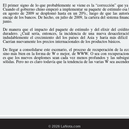
El primer signo de lo que probablemente se viene es la “corrección” que ya 
Cuando el gobierno chino empezó a implementar su paquete de estímulo esa
en agosto de 2009 se desplomó hasta en un 20%, luego de que las autori
encaje de los bancos. De hecho, en julio de 2009, la cartera del sistema fin
junio.
De manera que el impacto del paquete de estímulo y del elixir del crédit
duradero. ¿Cuál sería, entonces, la incidencia de una nueva desacelerac
indudablemente el crecimiento del los países del Asia y haría más difícil
Caerían nuevamente los precios internacionales de los productos básicos.
De llegar a consolidarse este escenario, el proceso de recuperación de la e
sino más bien en la forma de W o mejor, de WWW. O sea con recuperacione
es que los nuevos desplomes sean cada vez menos profundos y las subsigu
sólidas. Pero no es claro todavía que la tendencia de las varias W sea ascende
© 2026 LaNota.com