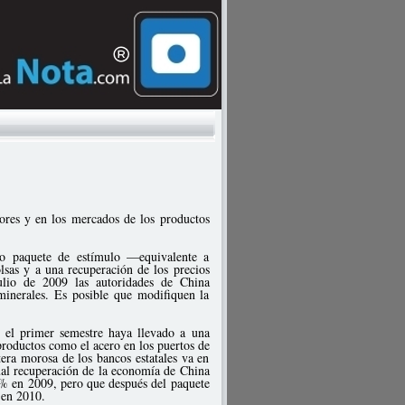
ores y en los mercados de los productos
 paquete de estímulo —equivalente a
sas y a una recuperación de los precios
julio de 2009 las autoridades de China
minerales. Es posible que modifiquen la
n el primer semestre haya llevado a una
productos como el acero en los puertos de
tera morosa de los bancos estatales va en
ual recuperación de la economía de China
6% en 2009, pero que después del paquete
 en 2010.