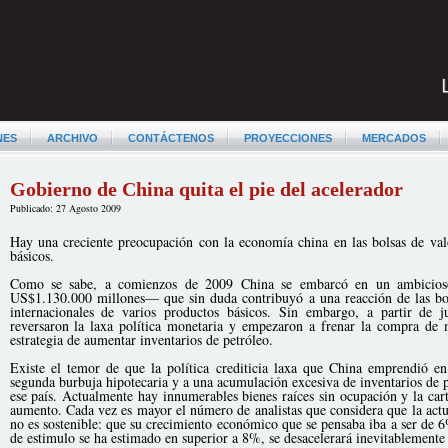
NES
ARCHIVO
CONTÁCTENOS
PROYECCIONES
MERCADOS
Gobierno de China quita el pie del acelerador
Publicado: 27 Agosto 2009
Hay una creciente preocupación con la economía china en las bolsas de val
básicos.
Como se sabe, a comienzos de 2009 China se embarcó en un ambicioso
US$1.130.000 millones— que sin duda contribuyó a una reacción de las bol
internacionales de varios productos básicos. Sin embargo, a partir de 
reversaron la laxa política monetaria y empezaron a frenar la compra de 
estrategia de aumentar inventarios de petróleo.
Existe el temor de que la política crediticia laxa que China emprendió e
segunda burbuja hipotecaria y a una acumulación excesiva de inventarios de 
ese país. Actualmente hay innumerables bienes raíces sin ocupación y la car
aumento. Cada vez es mayor el número de analistas que considera que la act
no es sostenible: que su crecimiento económico que se pensaba iba a ser de 
de estimulo se ha estimado en superior a 8%, se desacelerará inevitablemente