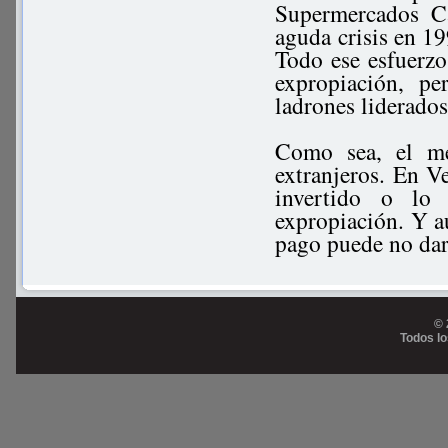
Supermercados C
aguda crisis en 19
Todo ese esfuerzo
expropiación, p
ladrones liderado
Como sea, el me
extranjeros. En V
invertido o lo
expropiación. Y a
pago puede no dars
© 
Todos l
Prog