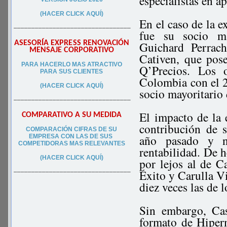
especialistas en a
(HACER CLICK AQUÍ)
En el caso de la 
–––––––––––––––––––––––––––––––––
fue su socio ma
ASESORÍA EXPRESS RENOVACIÓN
Guichard Perrac
MENSAJE CORPORATIVO
Cativen, que po
PA
RA
HACERLO MAS ATRACTIVO
Q’Precios. Los 
PARA SUS CLIEN
TES
Colombia con el 2
(HACER CLICK AQUÍ)
socio mayoritario
–––––––––––––––––––––––––––––––––
El impacto de la 
COMPARATIVO A SU MEDIDA
contribución de 
COMPARACIÓN CIFRAS DE SU
año pasado y n
EMPRESA CON LAS DE SUS
COMPETIDORAS MAS RELEVANTES
rentabilidad. De 
(HACER CLICK AQUÍ)
por lejos al de C
Éxito y Carulla V
–––––––––––––––––––––––––––––––––
diez veces las de
Sin embargo, Cas
formato de Hiper