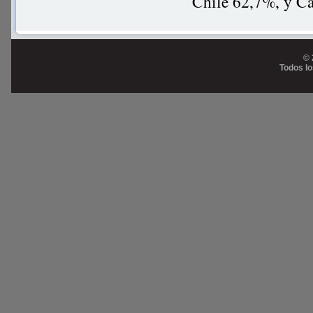
Chile 62,7%, y C
© 
Todos l
Prog