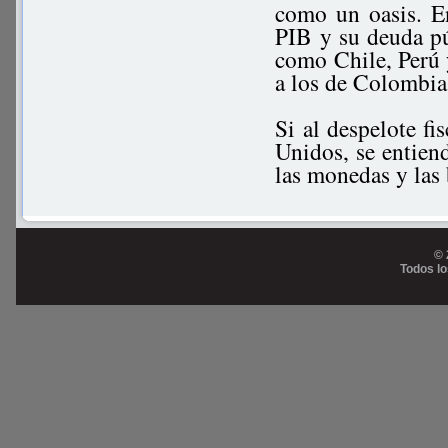
como un oasis. En
PIB y su deuda p
como Chile, Perú y
a los de Colombia
Si al despelote fi
Unidos, se entiend
las monedas y las
© 
Todos l
Prog