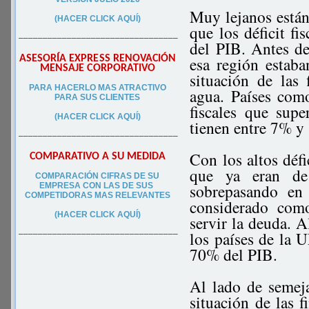
Muy lejanos están 
(HACER CLICK AQUÍ)
que los déficit f
–––––––––––––––––––––––––––––––––
del PIB. Antes de
ASESORÍA EXPRESS RENOVACIÓN
esa región estaba
MENSAJE CORPORATIVO
situación de las
PA
RA
HACERLO MAS ATRACTIVO
agua. Países como
PARA SUS CLIEN
TES
fiscales que sup
(HACER CLICK AQUÍ)
tienen entre 7% y
–––––––––––––––––––––––––––––––––
Con los altos défic
COMPARATIVO A SU MEDIDA
que ya eran de
COMPARACIÓN CIFRAS DE SU
sobrepasando en
EMPRESA CON LAS DE SUS
COMPETIDORAS MAS RELEVANTES
considerado como
(HACER CLICK AQUÍ)
servir la deuda. A
los países de la 
–––––––––––––––––––––––––––––––––
70% del PIB.
Al lado de semeja
situación de las 