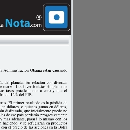
de la Administración Obama están causando
s del planeta. En relación con diversas
de marzo. Los inversionistas simplemente
sus tasas prácticamente a cero y que el
cifra de 12% del PIB.
res. El primer resultado es la pérdida de
s en dólares, o quienes ganan en dólares,
ión disfrazada, que inicialmente puede no
ales de ese país perderán progresivamente
 y más adelante, pasará lo mismo con los
án haciendo, y se refugiarán en productos
con el precio de las acciones en la Bolsa