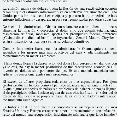
de New York y obviamente, en otras bolsas.
La emisión masiva de dólares traerá la ilusión de una reactivación económ
razón es que el estímulo inflacionario va en contravía del aumento en el ah
Unidos para salir de su actual encrucijada y, por otro lado, impedirá que las
entorno inflacionario) desaparezcan para ser reemplazadas por otras cuyas ba
De hecho, la administración Obama, no solamente está impidiendo un necesa
alimentar la inflación y depreciar el dólar, sino que además está hacien
respiración artificial, mediante aportes del presupuesto federal, empren
¿Cuánto dinero adicional habrá que inyectarle a General Motors, Chrysler o
están en situación crítica, para evitar su colapso definitivo?
Como si lo anterior fuera poco, la administración Obama quiere aumenta
subsidios a los grupos más improductivos del país y adicionalmente, im
requerimientos en materia ambiental.
¿Hasta dónde llegará la depreciación del dólar? Los europeos señalan que co
ya lo está, no hay la menor posibilidad de una reactivación económica allí.
invertir en dólares sino por corto tiempo. Es una moneda manejada con 
aplicar los países emergentes más irresponsables.
El exceso de dólares propiciará toda clase de olas especulativas. Por eje
ciertos productos básicos como el petróleo alcancen nuevamente niveles simi
O que algunas monedas de países sin problemas de balanza de pagos lleguen a
al desprestigiado dólar. Incluso alguna de esas olas hará subir el valor del 
exceso de liquidez que se proyecta, harán fiesta los especuladores internacion
ese momento estén vigentes.
La historia final de este cuento es conocida y se asemeja a la de los añ
Estados Unidos y Europa caracterizada por un estancamiento con inflación (e
resto del mundo una recuperación inicialmente más fuerte que la de Estados