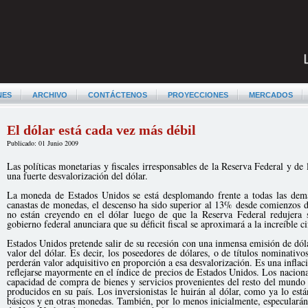
NES
ARCHIVO
CONTÁCTENOS
PROYECCIONES
MERCADOS
El dólar está cada vez más débil
Publicado: 01 Junio 2009
Las políticas monetarias y fiscales irresponsables de la Reserva Federal y 
una fuerte desvalorización del dólar.
La moneda de Estados Unidos se está desplomando frente a todas las demá
canastas de monedas, el descenso ha sido superior al 13% desde comienzos 
no están creyendo en el dólar luego de que la Reserva Federal redujera 
gobierno federal anunciara que su déficit fiscal se aproximará a la increíble 
Estados Unidos pretende salir de su recesión con una inmensa emisión de dóla
valor del dólar. Es decir, los poseedores de dólares, o de títulos nominativo
perderán valor adquisitivo en proporción a esa desvalorización. Es una inflac
reflejarse mayormente en el índice de precios de Estados Unidos. Los nacion
capacidad de compra de bienes y servicios provenientes del resto del mundo
producidos en su país. Los inversionistas le huirán al dólar, como ya lo est
básicos y en otras monedas. También, por lo menos inicialmente, especularán 