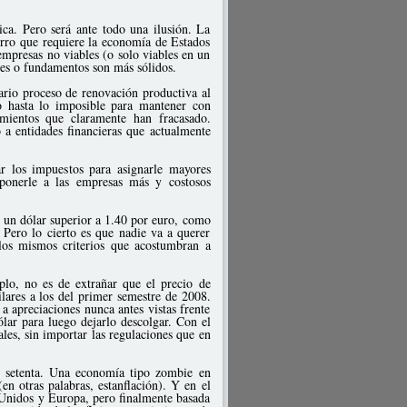
ica. Pero será ante todo una ilusión. La
orro que requiere la economía de Estados
 empresas no viables (o solo viables en un
ses o fundamentos son más sólidos.
rio proceso de renovación productiva al
do hasta lo imposible para mantener con
dimientos que claramente han fracasado.
 a entidades financieras que actualmente
r los impuestos para asignarle mayores
ponerle a las empresas más y costosos
n un dólar superior a 1.40 por euro, como
 Pero lo cierto es que nadie va a querer
los mismos criterios que acostumbran a
mplo, no es de extrañar que el precio de
lares a los del primer semestre de 2008.
 apreciaciones nunca antes vistas frente
dólar para luego dejarlo descolgar. Con el
ales, sin importar las regulaciones que en
os setenta. Una economía tipo zombie en
n otras palabras, estanflación). Y en el
 Unidos y Europa, pero finalmente basada