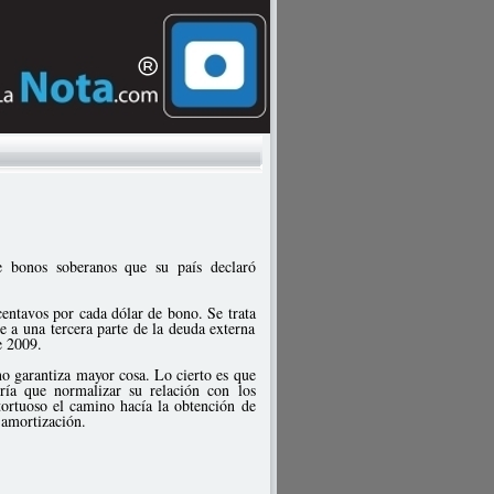
 bonos soberanos que su país declaró
centavos por cada dólar de bono. Se trata
 a una tercera parte de la deuda externa
e 2009.
no garantiza mayor cosa. Lo cierto es que
dría que normalizar su relación con los
tortuoso el camino hacía la obtención de
 amortización.