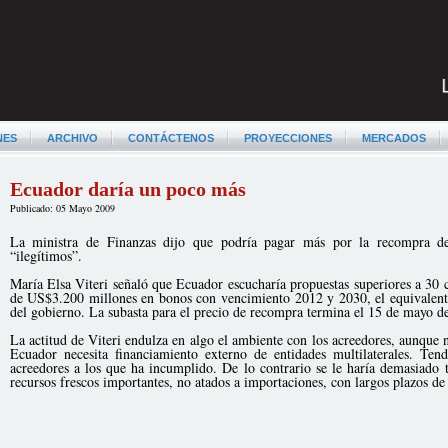
NES
ARCHIVO
CONTÁCTENOS
PROYECCIONES
MERCADOS
Ecuador daría un poco más
Publicado: 05 Mayo 2009
La ministra de Finanzas dijo que podría pagar más por la recompra de
“ilegítimos”.
María Elsa Viteri señaló que Ecuador escucharía propuestas superiores a 30 
de US$3.200 millones en bonos con vencimiento 2012 y 2030, el equivalente
del gobierno. La subasta para el precio de recompra termina el 15 de mayo d
La actitud de Viteri endulza en algo el ambiente con los acreedores, aunque 
Ecuador necesita financiamiento externo de entidades multilaterales. Ten
acreedores a los que ha incumplido. De lo contrario se le haría demasiado 
recursos frescos importantes, no atados a importaciones, con largos plazos de