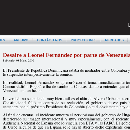
NES
ARCHIVO
CONTÁCTENOS
PROYECCIONES
MERCADOS
Desaire a Leonel Fernández por parte de Venezuel
Publicado: 08 Marzo 2010
El Presidente de República Dominicana estaba de mediador entre Colombia y
le suspendió intempestivamente la reunión.
En realidad, Leonel Fernández se apresuró con el tema. Inmediatamente t
Cancún visitó a Bogotá e iba de camino a Caracas, dando a entender que el
Venezuela era un hecho.
La verdad, no se entiende muy bien cuál es el afán de Álvaro Uribe en acer
Constitucional falló en contra de su reelección, el gobierno de ese país 
entenderá con el próximo Presidente de Colombia (lo cual obviamente hay que
Al final de cuentas, el incidente muestra el nerviosismo del gobierno de Hu
deteriorado su imagen internacional y muy especialmente, con el reciente
Audiencia Nacional de España que lo vincula con ETA y las FARC. El gobier
de Uribe la culpa de que en España se le hayan abierto dicho expediente c