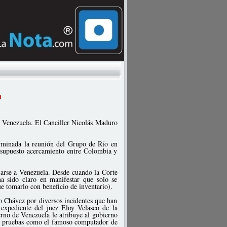
a
 Venezuela. El Canciller Nicolás Maduro
erminada la reunión del Grupo de Río en
 supuesto acercamiento entre Colombia y
carse a Venezuela. Desde cuando la Corte
ha sido claro en manifestar que solo se
 tomarlo con beneficio de inventario).
go Chávez por diversos incidentes que han
 expediente del juez Eloy Velasco de la
no de Venezuela le atribuye al gobierno
on pruebas como el famoso computador de