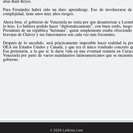
alias Raúl Reyes.
Para Fernández habrá sido un duro aprendizaje. Eso de involucrarse de
complejidad, tiene unos muy altos riesgos.
Ahora bien, el gobierno de Venezuela no tenía por que desautorizar a Leon
lo hizo. Lo hubiera podido hacer “diplomáticamente”, con buen estilo, luego d
Presidente de un república “hermana”, quien simplemente estaba ofreciendo 
bravatas de Chávez y sus funcionarios son cada vez más frecuentes.
Después de lo sucedido, será prácticamente imposible hacer realidad la p
OEA sin Estados Unidos y Canadá, y que era el único resultado concreto qu
Esa pretensión, a la que se le daría vida en una eventual reunión en Caraca
Venezuela por parte de varios mandatarios latinoamericanos que se encuentra
gobierno.
© 2026 LaNota.com