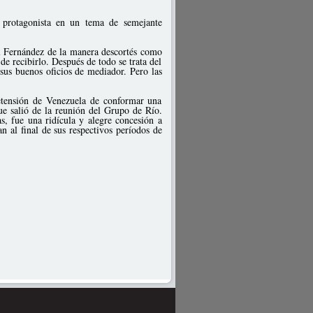
 protagonista en un tema de semejante
el Fernández de la manera descortés como
e recibirlo. Después de todo se trata del
sus buenos oficios de mediador. Pero las
retensión de Venezuela de conformar una
e salió de la reunión del Grupo de Río.
s, fue una ridícula y alegre concesión a
n al final de sus respectivos períodos de