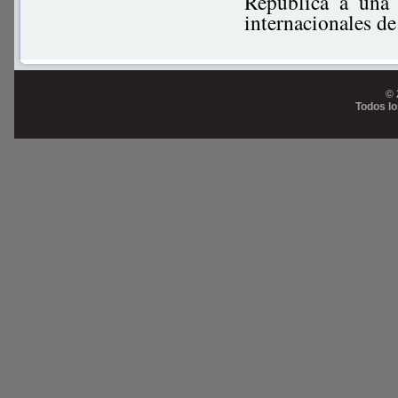
República a una 
internacionales d
© 
Todos l
Prog