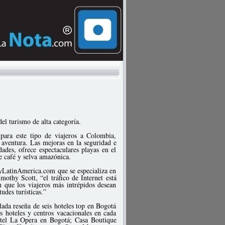
del turismo de alta categoría.
para este tipo de viajeros a Colombia,
 aventura. Las mejoras en la seguridad e
dades, ofrece espectaculares playas en el
de café y selva amazónica.
uryLatinAmerica.com que se especializa en
mothy Scott, “el tráfico de Internet está
n que los viajeros más intrépidos desean
udes turísticas.”
ada reseña de seis hoteles top en Bogotá
s hoteles y centros vacacionales en cada
otel La Opera en Bogotá; Casa Boutique