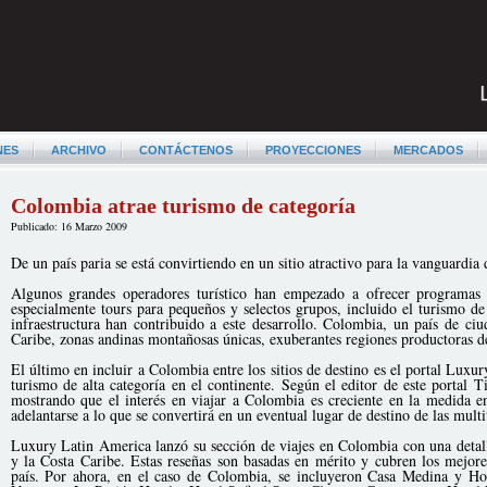
NES
ARCHIVO
CONTÁCTENOS
PROYECCIONES
MERCADOS
Colombia atrae turismo de categoría
Publicado: 16 Marzo 2009
De un país paria se está convirtiendo en un sitio atractivo para la vanguardia 
Algunos grandes operadores turístico han empezado a ofrecer programas 
especialmente tours para pequeños y selectos grupos, incluido el turismo de
infraestructura han contribuido a este desarrollo. Colombia, un país de ciu
Caribe, zonas andinas montañosas únicas, exuberantes regiones productoras 
El último en incluir a Colombia entre los sitios de destino es el portal Lux
turismo de alta categoría en el continente. Según el editor de este portal Ti
mostrando que el interés en viajar a Colombia es creciente en la medida e
adelantarse a lo que se convertirá en un eventual lugar de destino de las multit
Luxury Latin America lanzó su sección de viajes en Colombia con una detall
y la Costa Caribe. Estas reseñas son basadas en mérito y cubren los mejore
país. Por ahora, en el caso de Colombia, se incluyeron Casa Medina y H