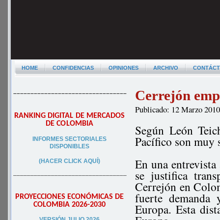
HOME
CONFIDENCIAS
OPINIONES
ARCHIVO
CONTÁC
Cerrejón emp
–––––––––––––––––––––––––––––––––
Publicado: 12 Marzo 201
RANKING DIGITAL DE MERCADOS
DE COLOMBIA
Según León Teich
Pacífico son muy 
INFORMES SECTORIALES
DISPONIBLES
En una entrevista
(HACER CLICK AQUÍ)
se justifica tra
–––––––––––––––––––––––––––––––––
Cerrejón en Colom
fuerte demanda 
PROYECCIONES ECONÓMICAS DE
COLOMBIA 2026-2030
Europa. Esta dist
VERSIÓN JULIO 2026