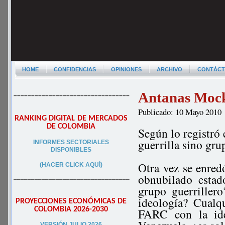
HOME
CONFIDENCIAS
OPINIONES
ARCHIVO
CONTÁC
Antanas Mock
–––––––––––––––––––––––––––––––––
Publicado: 10 Mayo 2010
RANKING DIGITAL DE MERCADOS
DE COLOMBIA
Según lo registró
guerrilla sino gru
INFORMES SECTORIALES
DISPONIBLES
Otra vez se enred
(HACER CLICK AQUÍ)
obnubilado esta
–––––––––––––––––––––––––––––––––
grupo guerrille
ideología? Cualq
PROYECCIONES ECONÓMICAS DE
COLOMBIA 2026-2030
FARC con la ide
VERSIÓN JULIO 2026