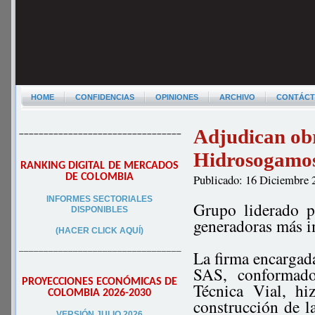
HOME
CONFIDENCIAS
OPINIONES
ARCHIVO
CONTÁC
Adjudican obr
–––––––––––––––––––––––––––––––––
Hidrosogamo
RANKING DIGITAL DE MERCADOS
DE COLOMBIA
Publicado: 16 Diciembre 
INFORMES SECTORIALES
Grupo liderado p
DISPONIBLES
generadoras más 
(HACER CLICK AQUÍ)
–––––––––––––––––––––––––––––––––
La firma encargada
SAS, conformado
PROYECCIONES ECONÓMICAS DE
Técnica Vial, h
COLOMBIA 2026-2030
construcción de la
VERSIÓN JULIO 2026