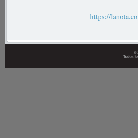
https://lanot
© 
Todos l
Prog