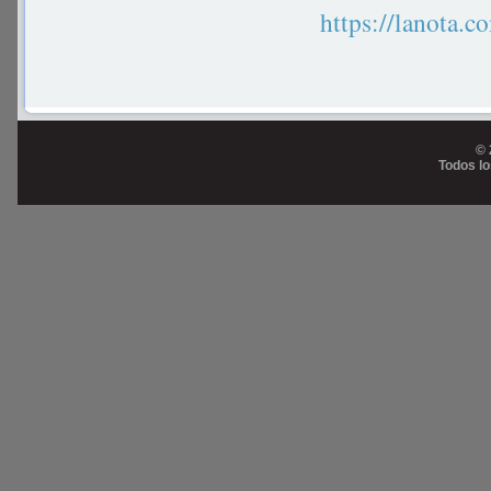
https://lanot
© 
Todos l
Prog