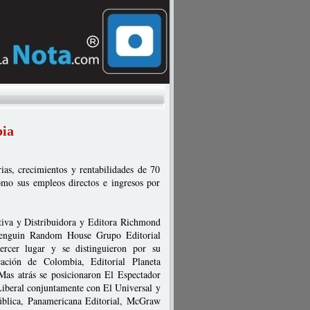
bia
ias, crecimientos y rentabilidades de 70
como sus empleos directos e ingresos por
ctiva y Distribuidora y Editora Richmond
 Penguin Random House Grupo Editorial
rcer lugar y se distinguieron por su
ación de Colombia, Editorial Planeta
Mas atrás se posicionaron El Espectador
iberal conjuntamente con El Universal y
ública, Panamericana Editorial, McGraw