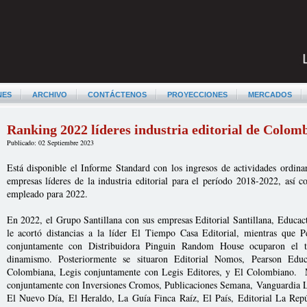
NES
ARCHIVO
CONTÁCTENOS
PROYECCIONES
MERCADOS
Ranking 2022 líderes industria editorial de Colom
Publicado: 02 Septiembre 2023
Está disponible el Informe Standard con los ingresos de actividades ordinar
empresas líderes de la industria editorial para el período 2018-2022, así 
empleado para 2022.
En 2022, el Grupo Santillana con sus empresas Editorial Santillana, Educa
le acortó distancias a la líder El Tiempo Casa Editorial, mientras que
conjuntamente con Distribuidora Pinguin Random House ocuparon el te
dinamismo. Posteriormente se situaron Editorial Nomos, Pearson Educ
Colombiana, Legis conjuntamente con Legis Editores, y El Colombiano.
conjuntamente con Inversiones Cromos, Publicaciones Semana, Vanguardia L
El Nuevo Día, El Heraldo, La Guía Finca Raíz, El País, Editorial La Rep