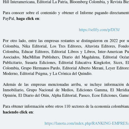
Hill Interamericana, Editorial La Patria, Bloomberg Colombia, y Revista Bien
Para conocer sobre el contenido y obtener el Informe pagando directament
haga click en
PayPal,
:
https://sellfy.com/p/Df3l/
Por otro lado, entre las empresas restantes se distinguieron en 2022 por
Colombia, Nika Editorial, Los Tres Editores, Altavista Editores, Fon
Colombia, Educar Editores, Editorial Libros y Libros, Inter-American Pu
Asociados, MacMillan Publishers, Diario del Magdalena, Editorial Océ
Publicitario, Susaeta Ediciones, Editorial Educativa Kingkolor, Sicex, 
Colombia, Grupo Hermanos Pardo, Editorial Alberto Merani, Leyer Editore
Moderno, Editorial Psigma, y La Crónica del Quindío.
Además de las empresas mencionadas arriba, se incluye información d
Inmobiliario, Grupo Nacional de Medios, Ediciones Gamma, El Meridian
Opinión, El Diario del Otún, Alpha Editorial, Passco, Ecoe Ediciones, Game
Para obtener información sobre otros 110 sectores de la economía colombian
haciendo click en
:
https://lanota.com/index.php/RANKING-EMPRE