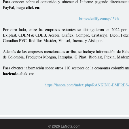
Para conocer sobre el contenido y obtener el Informe pagando directament
haga click en
PayPal,
:
https://sellfy.com/p/l5kf/
Por otro lado, entre las empresas restantes se distinguieron en 2022 po
Exiplast, CDEM & CDEB, Acebri, Olaflex, Compac, Cristacryl, Dicol, Fexco
Canadian PVC, Rodillos Mastder, Vinisol, Inema, y Aislapor.
Además de las empresas mencionadas arriba, se incluye información de Re
de Colombia, Productos Morgan, Intraplas, G Plast, Rioplast, Plexin, Maderp
Para obtener información sobre otros 110 sectores de la economía colombian
haciendo click en
:
https://lanota.com/index.php/RANKING-EMPRE
© 2026 LaNota.com