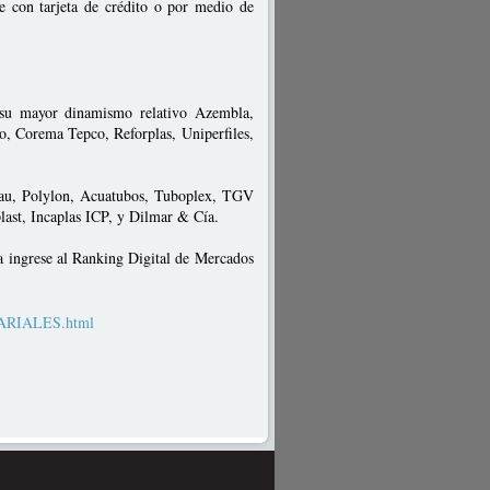
e con tarjeta de crédito o por medio de
r su mayor dinamismo relativo Azembla,
, Corema Tepco, Reforplas, Uniperfiles,
hau, Polylon, Acuatubos, Tuboplex, TGV
last, Incaplas ICP, y Dilmar & Cía.
a ingrese al Ranking Digital de Mercados
SARIALES.html