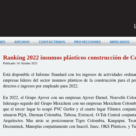
NES
ARCHIVO
CONTÁCTENOS
PROYECCIONES
MERCADOS
Ranking 2022 insumos plásticos construcción de 
Publicado: 01 Octubre 2023
Está disponible el Informe Standard con los ingresos de actividades ordinar
empresas líderes del sector insumos plásticos de la construcción para el 
directos e ingresos por empleado para 2022.
En 2022, el Grupo Ajover con sus empresas Ajover Darnel, Nouvelle Colo
liderazgo seguido del Grupo Mexichem con sus empresas Mexichem Colombia
que el tercer lugar lo ocupó PVC Gerfor y el cuarto lugar Filmtex conjun
situaron PQA, Durman Colombia, Tubosa, Extrucol, O-Tek Central conjunta
Arquitectos. Mas atrás se posicionaron Tigre Colombia, Kangupur, Tecnos
Deceuninck, Manoplas conjuntamente con Inacril, Imec, OKS Plásticos, y Tu