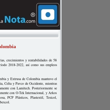
Colombia
ias, crecimientos y rentabilidades de 58
período 2018-2022, así como sus empleos
mbia y Extrusa de Colombia mantuvo el
, Celta y Pavco de Occidente, mientras
tamente con Lamitech. Posteriormente se
mente con O-Tek Internacional, y Arkos
a, PCP Plásticos, Plastextil, Tesicol,
bexcol.