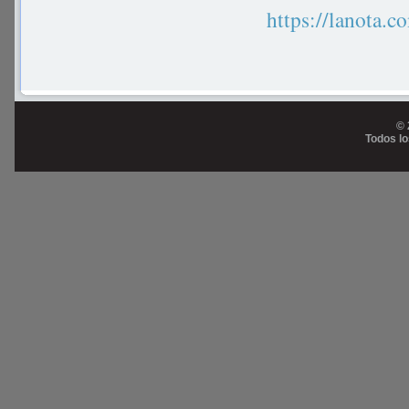
https://lanot
© 
Todos l
Prog