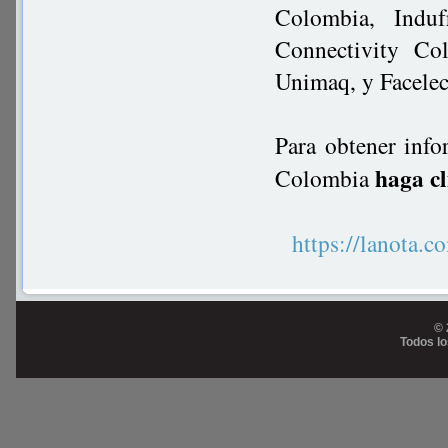
Colombia, Induf
Connectivity Co
Unimaq, y Facelec
Para obtener info
haga cl
Colombia
https://lanot
© 
Todos l
Prog