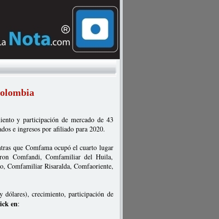
Colombia
miento y participación de mercado de 43
dos e ingresos por afiliado para 2020.
ntras que Comfama ocupó el cuarto lugar
naron Comfandi, Comfamiliar del Huila,
o, Comfamiliar Risaralda, Comfaoriente,
y dólares), crecimiento, participación de
ick en
: