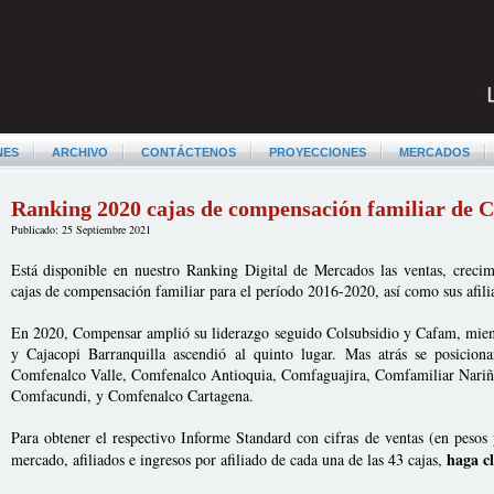
NES
ARCHIVO
CONTÁCTENOS
PROYECCIONES
MERCADOS
Ranking 2020 cajas de compensación familiar de 
Publicado: 25 Septiembre 2021
Está disponible en nuestro Ranking Digital de Mercados las ventas, creci
cajas de compensación familiar para el período 2016-2020, así como sus afilia
En 2020, Compensar amplió su liderazgo seguido Colsubsidio y Cafam, mie
y Cajacopi Barranquilla ascendió al quinto lugar. Mas atrás se posicio
Comfenalco Valle, Comfenalco Antioquia, Comfaguajira, Comfamiliar Nariñ
Comfacundi, y Comfenalco Cartagena.
Para obtener el respectivo Informe Standard con cifras de ventas (en pesos 
haga cl
mercado, afiliados e ingresos por afiliado de cada una de las 43 cajas,