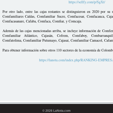
https://sellfy.com/p/SgXt/
Por otro lado, entre las cajas restantes se distinguieron en 2020 por s
Comfamiliares Caldas, Comfamiliar Sucre, Comfacesar, Comfacauca, Caj
Comfacasanare, Cafaba, Comfaca, Comfiar, y Comcaja.
Además de las cajas mencionadas arriba, se incluye información de Comfe
Comfamiliar Atlántico, Cajasán, Cofrem, Comfaboy, Combarranqui
Comfatolima, Comfamiliar Putumayo, Cajasai, Comfamiliar Camacol, Cafama
Para obtener información sobre otros 110 sectores de la economía de Colom
https://lanota.com/index.php/RANKING-EMPRE
© 2026 LaNota.com