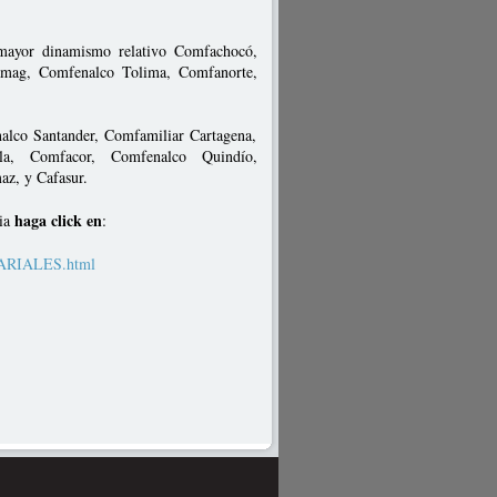
u mayor dinamismo relativo Comfachocó,
amag, Comfenalco Tolima, Comfanorte,
nalco Santander, Comfamiliar Cartagena,
lla, Comfacor, Comfenalco Quindío,
z, y Cafasur.
haga click en
bia
:
SARIALES.html