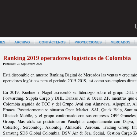
NES
ARCHIVO
CONTÁCTENOS
PROYECCIONES
MERCADOS
Ranking 2019 operadores logísticos de Colombia
Publicado: 20 Septiembre 2020
Está disponible en nuestro Ranking Digital de Mercados las ventas y crecimie
operadores logísticos para el período 2015-2019, así como sus empleos direc
En 2019, Kuehne + Nagel acrecentó su liderazgo sobre el grupo DHL 
Forwarding, Suppla Cargo y DHL Danzas Air & Ocean ZF, mientras que el 
Colombia seguida de TCC y del Grupo Aval con Almaviva, Alpopular, A
Franca. Posteriormente se situaron Open Market, SAI, Quick Help, Sumim
Dinatech Mobile, y el grupo conformado con sus empresas OPP Graneles, 
Group. Mas atrás se posicionaron Panalpina conjuntamente con Dapsa,
Colserlog, Sercomlog, Axionlog, Almacafé, Aerosan, Trading Group Int
Samsung SDS Global Colombia, DSV Air & Sea, Sedial, Gestión Cargo Zo