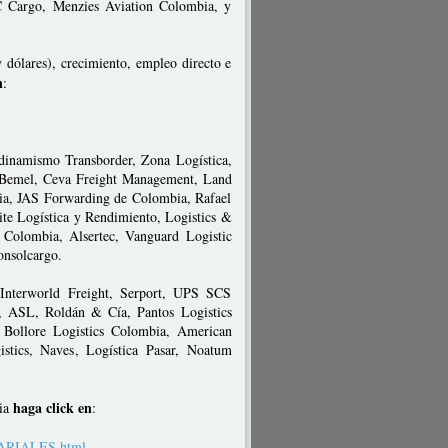
 Cargo, Menzies Aviation Colombia, y
y dólares), crecimiento, empleo directo e
n
:
u dinamismo Transborder, Zona Logística,
, Bemel, Ceva Freight Management, Land
a, JAS Forwarding de Colombia, Rafael
 Logística y Rendimiento, Logistics &
Colombia, Alsertec, Vanguard Logistic
onsolcargo.
 Interworld Freight, Serport, UPS SCS
, ASL, Roldán & Cía, Pantos Logistics
 Bollore Logistics Colombia, American
tics, Naves, Logística Pasar, Noatum
haga click en
bia
:
SARIALES.html