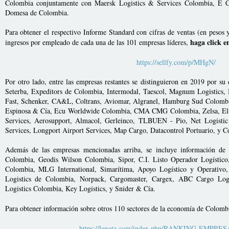
Colombia conjuntamente con Maersk Logistics & Services Colombia, E C
Domesa de Colombia.
Para obtener el respectivo Informe Standard con cifras de ventas (en pesos 
haga click e
ingresos por empleado de cada una de las 101 empresas líderes,
https://sellfy.com/p/MHgN/
Por otro lado, entre las empresas restantes se distinguieron en 2019 por s
Seterba, Expeditors de Colombia, Intermodal, Taescol, Magnum Logistics
Fast, Schenker, CA&L, Coltrans, Aviomar, Algranel, Hamburg Sud Colombi
Espinosa & Cía, Ecu Worldwide Colombia, CMA CMG Colombia, Zelsa, Elite
Services, Aerosupport, Almacol, Gerleinco, TLBUEN - Pio, Net Logistic 
Services, Longport Airport Services, Map Cargo, Datacontrol Portuario, y C
Además de las empresas mencionadas arriba, se incluye información de
Colombia, Geodis Wilson Colombia, Sipor, C.I. Listo Operador Logístico
Colombia, MLG International, Simarítima, Apoyo Logístico y Operativo,
Logistics de Colombia, Norpack, Cargomaster, Cargex, ABC Cargo Logis
Logistics Colombia, Key Logistics, y Snider & Cía.
Para obtener información sobre otros 110 sectores de la economía de Colom
https://lanota.com/index.php/RANKING-EMPRE