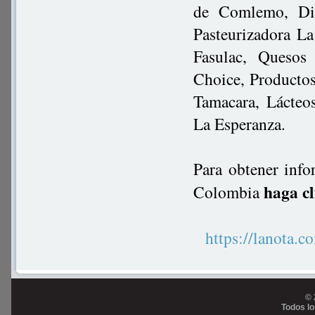
de Comlemo, Dis
Pasteurizadora L
Fasulac, Quesos
Choice, Productos
Tamacara, Lácteo
La Esperanza.
Para obtener info
haga cl
Colombia
https://lanot
© 
Todos l