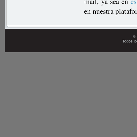
mail, ya sea en
e
en nuestra platafo
© 
Todos l
Prog