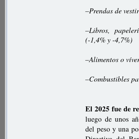
–Prendas de vesti
–Libros, papeler
(-1,4% y -4,7%)
–Alimentos o víve
–Combustibles pa
El 2025 fue de r
luego de unos año
del peso y una po
Directiva del Ba