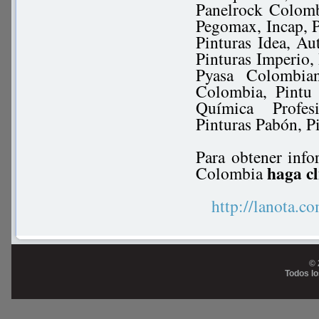
Panelrock Colomb
Pegomax, Incap, Ph
Pinturas Idea, Au
Pinturas Imperio,
Pyasa Colombian
Colombia, Pintu 
Química Profes
Pinturas Pabón, Pi
Para obtener info
haga cl
Colombia
http://lanota
© 
Todos l
Prog