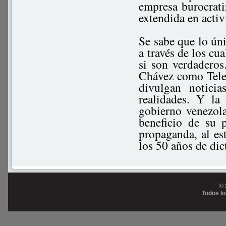
empresa burocrati
extendida en activ
Se sabe que lo ún
a través de los cu
si son verdadero
Chávez como Teles
divulgan notici
realidades. Y la
gobierno venezola
beneficio de su 
propaganda, al es
los 50 años de di
© 
Todos l
Prog