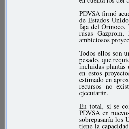
en cuenta los del 
PDVSA firmó acue
de Estados Unidos
faja del Orinoco
rusas Gazprom, 
ambiciosos proyec
Todos ellos son u
pesado, que requie
incluidas plantas
en estos proyect
estimado en apro
recursos no exi
ejecutarán.
En total, si se c
PDVSA en nuevos 
sobrepasaría los
tiene la capacida