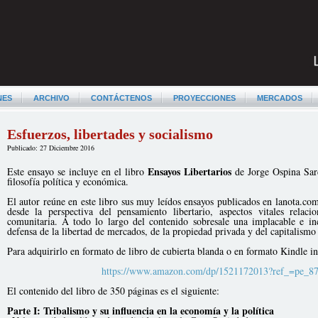
NES
ARCHIVO
CONTÁCTENOS
PROYECCIONES
MERCADOS
Esfuerzos, libertades y socialismo
Publicado: 27 Diciembre 2016
Ensayos Libertarios
Este ensayo se incluye en el libro
de Jorge Ospina Sard
filosofía política y económica.
El autor reúne en este libro sus muy leídos ensayos publicados en lanota.co
desde la perspectiva del pensamiento libertario, aspectos vitales relac
comunitaria. A todo lo largo del contenido sobresale una implacable e inc
defensa de la libertad de mercados, de la propiedad privada y del capitalismo
Para adquirirlo en formato de libro de cubierta blanda o en formato Kindle in
https://www.amazon.com/dp/1521172013?ref_=pe_8
El contenido del libro de 350 páginas es el siguiente:
Parte I: Tribalismo y su influencia en la economía y la política