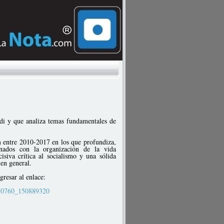
i y que analiza temas fundamentales de
m entre 2010-2017 en los que profundiza,
ionados con la organización de la vida
isiva crítica al socialismo y una sólida
 en general.
gresar al enlace:
70760_150889320