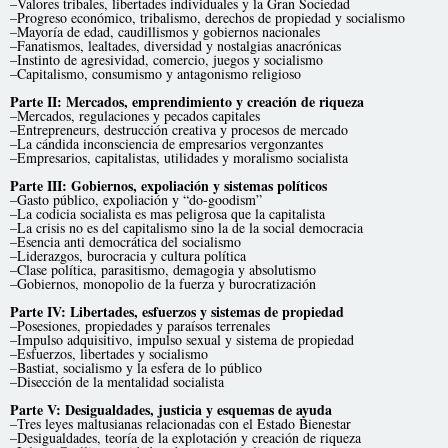
–Valores tribales, libertades individuales y la Gran Sociedad
–Progreso económico, tribalismo, derechos de propiedad y socialismo
–Mayoría de edad, caudillismos y gobiernos nacionales
–Fanatismos, lealtades, diversidad y nostalgias anacrónicas
–Instinto de agresividad, comercio, juegos y socialismo
–Capitalismo, consumismo y antagonismo religioso
Parte II: Mercados, emprendimiento y creación de riqueza
–Mercados, regulaciones y pecados capitales
–Entrepreneurs, destrucción creativa y procesos de mercado
–La cándida inconsciencia de empresarios vergonzantes
–Empresarios, capitalistas, utilidades y moralismo socialista
Parte III: Gobiernos, expoliación y sistemas políticos
–Gasto público, expoliación y “do-goodism”
–La codicia socialista es mas peligrosa que la capitalista
–La crisis no es del capitalismo sino la de la social democracia
–Esencia anti democrática del socialismo
–Liderazgos, burocracia y cultura política
–Clase política, parasitismo, demagogia y absolutismo
–Gobiernos, monopolio de la fuerza y burocratización
Parte IV: Libertades, esfuerzos y sistemas de propiedad
–Posesiones, propiedades y paraísos terrenales
–Impulso adquisitivo, impulso sexual y sistema de propiedad
–Esfuerzos, libertades y socialismo
–Bastiat, socialismo y la esfera de lo público
–Disección de la mentalidad socialista
Parte V: Desigualdades, justicia y esquemas de ayuda
–Tres leyes maltusianas relacionadas con el Estado Bienestar
–Desigualdades, teoría de la explotación y creación de riqueza